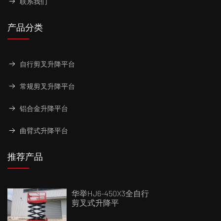
联系我们
产品分类
自行剪叉升降平台
常规剪叉升降平台
铝合金升降平台
曲臂式升降平台
推荐产品
华举HJ6-450X3全自行
剪叉式升降平