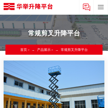
常规剪叉升降平台
首页
>
产品展示
>
常规剪叉升降平台