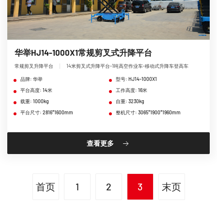
华举HJ14-1000X1常规剪叉式升降平台
常规剪叉升降平台
14米剪叉式升降平台-1吨高空作业车-移动式升降车登高车
品牌: 华举
型号: HJ14-1000X1
平台高度: 14米
工作高度: 16米
载重: 1000kg
自重: 3230kg
平台尺寸: 2816*1600mm
整机尺寸: 3065*1900*1960mm
查看更多
首页
1
2
3
末页