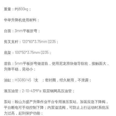
重量：约800kg；
华举升降机使用材料：
台面：3mm平板折弯；
剪叉支杆：120*60*3.75mm Q235；
底架：100*50*3.75mm Q235；
道轨：5mm平板折弯做道轨，使用尼龙滑块做导轨轮，接触面大，
升降平稳，晃动小；
油缸：HSG80/45 1支 ；密封圈，经久耐用，不泄露；
液压油管：2-10-43MPa 双层钢网高压油管；
泵站：鞍山力盛产升降作业平台专用液压泵站。加装应急下降阀，
平台断电可手动控制下降；内置溢流阀，可防止上行运动时系统压
力过高，起到保护功能；